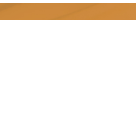
Molino San Paolo S.p.A.
Uffici e Sede Legale:
Via Purbella, 20
96010 Palazzolo Acreide SR
molinosanpaolo@pec.it
P.IVA 00040360893