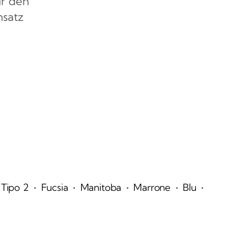
ür den
nsatz
•
•
•
•
•
Tipo 2
Fucsia
Manitoba
Marrone
Blu