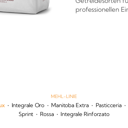
Getreidesorten f
professionellen Ei
MEHL-LINIE
•
•
•
•
ux
Integrale Oro
Manitoba Extra
Pasticceria
•
•
Sprint
Rossa
Integrale Rinforzato