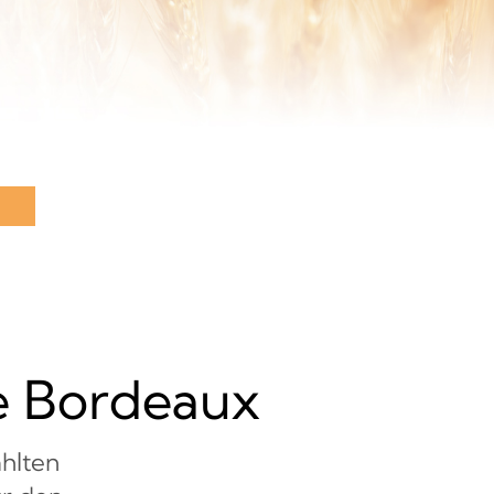
le Bordeaux
hlten